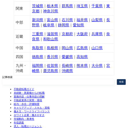
茨城県
｜
栃木県
｜
群馬県
｜
埼玉県
｜
千葉県
｜
東
関東
京都
｜
神奈川県
新潟県
｜
富山県
｜
石川県
｜
福井県
｜
山梨県
｜
長
中部
野県
｜
岐阜県
｜
静岡県
｜
愛知県
三重県
｜
滋賀県
｜
京都府
｜
大阪府
｜
兵庫県
｜
奈
近畿
良県
｜
和歌山県
中国
鳥取県
｜
島根県
｜
岡山県
｜
広島県
｜
山口県
四国
徳島県
｜
香川県
｜
愛媛県
｜
高知県
九州・
福岡県
｜
佐賀県
｜
長崎県
｜
熊本県
｜
大分県
｜
宮
沖縄
崎県
｜
鹿児島県
｜
沖縄県
記事検索
検索
不動産転職ガイド
未経験・異業種からの転職
業務内容・仕事内容の理解
不動産業界の実態・環境
給与・歩合・評価制度
キャリアアップ・スキル・資格
働き方・ワークライフバランス
ホワイト企業・働きやすさ
市場動向・将来性
年収調査
求人・転職エージェント