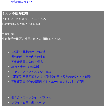
転職を成功させるPDF
ミカタ不動産転職
人材紹介（許可番号）13-ユ-313327
Produced by © MIKATA Co.,Ltd
〒101-0047
東京都千代田区内神田2-15-2 内神田DNKビル5F
未経験・異業種からの転職
業務内容・仕事内容の理解
不動産業界の実態・環境
給与・歩合・評価制度
キャリアアップ・スキル・資格
【図解】不動産業界とは？種類や仕事内容をわかりやすく解説
不動産業界特化の転職サイト・エージェントおすすめ7選
働き方・ワークライフバランス
ホワイト企業・働きやすさ