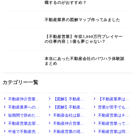
職するのがおすすめ？
不動産業界の図解マップ作ってみました
【不動産営業】年収5,000万円プレイヤー
の仕事内容｜1億も夢じゃない？
本当にあった不動産会社のパワハラ体験談
まとめ
カテゴリー一覧
未経験・異業種からの転職
業務内容・仕事内容の理解
不動産業界の実態・環境
不動産仲介営業へ
【図解】不動産
【不動産業界は離
の転職前にやっておき
業・宅建業の違いをわ
職率が高いって本
不動産業界への転
【図解】不動産業
営業が苦手でも不
たい4つの面接事前準
かりやすく解説
当？】リアルな理由と
職で失敗しないため
界とは？種類や仕事内
動産営業で成果を出す
短期間で辞めた場
不動産会社は新人
不動産営業はチー
備
続けるコツを業界経験
に！未経験者が選ぶべ
容をわかりやすく解説
人の共通点とは？
合でも別の不動産会社
でもチャンスをもらえ
ムワーク？それとも個
不動産営業志望者
不動産仲介営業を
不動産営業って飲
者が解説
き不動産会社の特徴と
に転職できる？
る？雑用だけで終わら
人戦？実情をリアルに
必見！あると強みにな
するにあたって確定申
み会が多い？断ると評
中途で不動産売買
不動産営業の現場
不動産営業は同僚