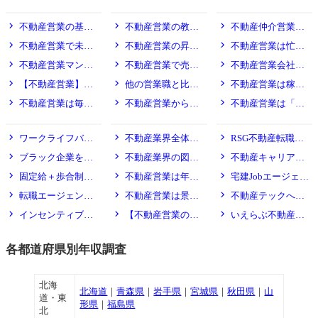
は？
ないために大切なこと
解説
る経験やスキルとは？
告や税金の知識は必
価に影響するの？
仲介営業に転職｜面接
では自分の得意分野
と仲良くなれる？それ
給与・歩合・評価制度
キャリアアップ・スキル・資格
働き方・ワークライフバランス
要？
不動産営業の基本
不動産営業の教育
不動産仲介営業は
対策や筆記対策は必
（人間関係構築・説明
ともライバル関係しか
要？
力など）を活かせる場
ない？
給について｜上がる？
体制は？未経験でも安
休日も呼び出される？
不動産営業で未経
不動産営業の昇
不動産営業は忙し
があるか？
契約ゼロでも保証され
心して始められるの
家族との両立はできる
験から年収1000万円は
進・昇給はある？基準
い？趣味や家族との時
不動産営業マンは
不動産営業で売れ
不動産営業会社の
る？リアルを解説
か？
のか？
本当に実現可能？達成
やタイミング、管理職
間を楽しむ余裕はある
地方と都心だとどちら
なかったらどうする？
社会保険・厚生年金な
【不動産営業】年
他の営業職と比べ
不動産営業は稼げ
までの期間・労働時
の落とし穴も解説
のか？
が稼げますか？年収10
その後のキャリアの選
ど福利厚生はどうな
収5,000万円プレイヤ
て不動産営業のキャリ
るけど労働時間が長
不動産営業は毎月
不動産営業から賃
不動産営業は「家
間・共通点をまるごと
00万円を目指せる？
択肢とは
の？
ーの仕事内容｜1億も
アの強みは何か？
い？成果と時間の関係
安定して収入はあるの
貸・管理・企画など他
に仕事を持ち帰る」っ
ホワイト企業・働きやすさ
市場動向・将来性
求人・転職エージェント
解説
夢じゃない？
とは
ワークライフバラ
不動産業界全体と
RSG不動産転職が
か？歩合で将来が不
職種へ異動はできる？
て本当？
安・・
ンスを叶える不動産会
して将来性はあるの
おすすめの3つの理由
ブラック企業を避
不動産業界の図解
不動産キャリア
社の条件7つ
か？衰退しないか？
｜評判・口コミあり
けるための不動産営業
マップ作ってみました
（転職サイト）がおす
固定給＋歩合制で
不動産営業は年齢
宅建Jobエージェン
転職チェックリスト7
すめの3つの理由｜評
も安心して働ける不動
が上がっても続けられ
トがおすすめの3つの
転職エージェント
不動産営業は景気
不動産テックへの
つ
判・口コミあり
産会社の特徴5つ
る？年代別の働き方と
理由｜評判・口コミあ
が教えるホワイト不動
に左右される？市場動
転職におすすめの求人
インセンティブが
【不動産営業の将
いえらぶ不動産転
は
り
産会社の特徴7つ
向が与えるリアルな影
サイト・エージェント
健全な不動産会社を見
来性】AIやITの時代に
職がおすすめの3つの
響とは
5選
各都道府県別年収調査
抜き方5選
この仕事はどうなる？
理由｜評判・口コミあ
り
北海
北海道
｜
青森県
｜
岩手県
｜
宮城県
｜
秋田県
｜
山
道・東
形県
｜
福島県
北