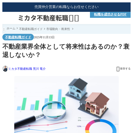
売買仲介営業の転職ならお任せください
転職を成功させるPDF


ホーム
不動産転職ガイド
市場動向・将来性

不動産転職ガイド
2025年11月13日
不動産業界全体として将来性はあるのか？衰
退しないか？

ミカタ不動産転職 荒川 竜介
保存する