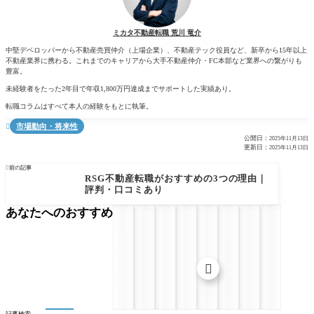
ミカタ不動産転職 荒川 竜介
中堅デベロッパーから不動産売買仲介（上場企業）、不動産テック役員など、新卒から15年以上
不動産業界に携わる。これまでのキャリアから大手不動産仲介・FC本部など業界への繋がりも
豊富。
未経験者をたった2年目で年収1,800万円達成までサポートした実績あり。
転職コラムはすべて本人の経験をもとに執筆。
市場動向・将来性

公開日：
2025年11月13日
更新日：
2025年11月13日

前の記事
RSG不動産転職がおすすめの3つの理由｜
評判・口コミあり
あなたへのおすすめ
