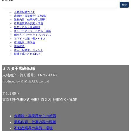
記事検索
検索
不動産転職ガイド
未経験・異業種からの転職
業務内容・仕事内容の理解
不動産業界の実態・環境
給与・歩合・評価制度
キャリアアップ・スキル・資格
働き方・ワークライフバランス
ホワイト企業・働きやすさ
市場動向・将来性
年収調査
求人・転職エージェント
転職を成功させるPDF
ミカタ不動産転職
人材紹介（許可番号）13-ユ-313327
Produced by © MIKATA Co.,Ltd
〒101-0047
東京都千代田区内神田2-15-2 内神田DNKビル5F
未経験・異業種からの転職
業務内容・仕事内容の理解
不動産業界の実態・環境