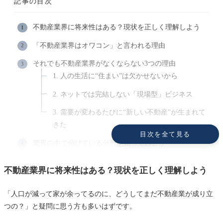
記事の目次
不動産業界に将来性はある？現状を正しく理解しよう
「不動産業界はオワコン」と言われる理由
それでも不動産業界がなくならない3つの理由
1. 人の生活に“住まい”は欠かせないから
2. ネットでは完結しない「現場型」ビジネス
3. 需要が変わるたびに“新しい不動産”が生まれて
きた
目次を全て見る
業界の中で伸びている分野を知っておこう
不動産営業職の将来性は？AIにはできない領域がある
不動産業界に将来性はある？現状を正しく理解しよう
これからの不動産業界で生き残る人の特徴
「人口が減って家が余ってるのに、どうしてまだ不動産業が成り立
将来性が高い会社を見分けるポイント
つの？」と疑問に思う方も多いはずです。
現場で感じる“不動産業界の進化”