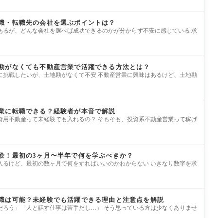
職・転職先の会社を選ぶポイントは？
あるが、どんな会社を選べば成功できるのかが分からず不安に感じている 求
勘がなくても不動産営業で活躍できる方法とは？
に挑戦したいが、土地勘がなくて不安 不動産営業に興味はあるけど、土地勘
業に転職できる？経験者が本音で解説
資用不動産って未経験でも入れるの？ そもそも、投資系不動産営業って稼げ
験！最初の3ヶ月〜半年で何を学ぶべきか？
入るけど、最初の数ヶ月で何をすればいいのかわからない いきなり数字を求
職は可能？未経験でも活躍できる理由と注意点を解説
だろう」「人と話す仕事は苦手だし…」 そう思っている方は少なくありませ