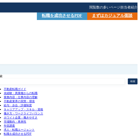
閲覧数の多いページ
担当者紹介
転職を成功させるPDF
まずはカジュアル面談
索
検索
不動産転職ガイド
未経験・異業種からの転職
業務内容・仕事内容の理解
不動産業界の実態・環境
給与・歩合・評価制度
キャリアアップ・スキル・資格
働き方・ワークライフバランス
ホワイト企業・働きやすさ
市場動向・将来性
年収調査
求人・転職エージェント
転職を成功させるPDF