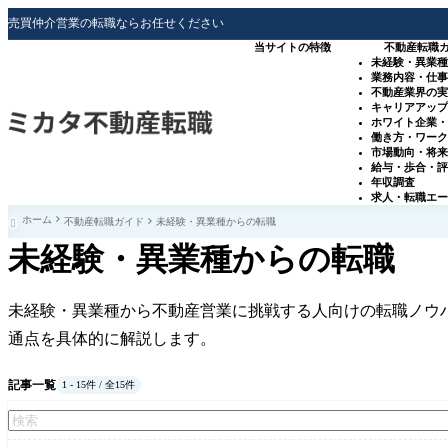
売買仲介営業の転職ならお任せください
当サイトの特徴
不動産転職
未経験・異業
業務内容・仕
不動産業界の
キャリアアッ
ホワイト企業
働き方・ワー
市場動向・将
給与・歩合・
年収調査
求人・転職エ
ホーム
不動産転職ガイド
未経験・異業種からの転職

未経験・異業種からの転職
未経験・異業種から不動産営業に挑戦する人向けの転職ノウ
通点を具体的に解説します。
記事一覧
1 - 15件 / 全15件