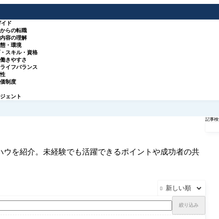
ガイド
種からの転職
事内容の理解
実態・環境
プ・スキル・資格
・働きやすさ
クライフバランス
来性
評価制度
ージェント
記事検
ハウを紹介。未経験でも活躍できるポイントや成功者の共

絞り込み