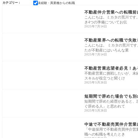
カテゴリー
未経験・異業種からの転職
未経験・異業種からの転職
不動産仲介営業への転職前
こんにちは。ミカタの荒川です
き4つの準備についてお伝
2025年7月14日
未経験・異業種からの転職
不動産業界への転職で失敗
こんにちは。 ミカタの荒川です
たが不動産にはいろんな業
2025年7月14日
未経験・異業種からの転職
不動産営業志望者必見！あ
不動産営業に挑戦したいが、未
スキルが役立つと聞くけ
2025年5月26日
未経験・異業種からの転職
短期間で辞めた場合でも別
短期間で辞めた経歴があると、
ぐ辞める人」と思われて
2025年5月26日
未経験・異業種からの転職
中途で不動産売買仲介営業
「中途採用で不動産売買仲介営
職への転職を考えたとき