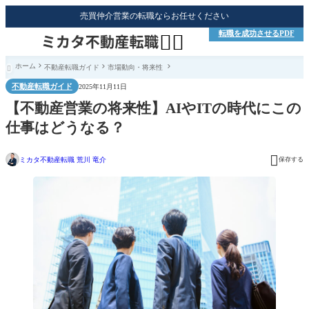
売買仲介営業の転職ならお任せください
転職を成功させるPDF


ホーム
不動産転職ガイド
市場動向・将来性

不動産転職ガイド
2025年11月11日
【不動産営業の将来性】AIやITの時代にこの
仕事はどうなる？

ミカタ不動産転職 荒川 竜介
保存する