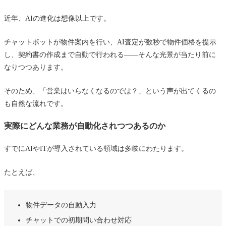
それでも“不動産営業の仕事がなくならない”3つの理由
近年、AIの進化は想像以上です。
① 人の感情やライフイベントはAIでは読み取れ
ない
チャットボットが物件案内を行い、AI査定が数秒で物件価格を提示
し、契約書の作成まで自動で行われる――そんな光景が当たり前に
② 不動産取引には「信頼」「交渉」「人間関
なりつつあります。
係」が不可欠
③ トラブル対応や判断力は経験を持つ人間にし
そのため、「営業はいらなくなるのでは？」という声が出てくるの
かできない
も自然な流れです。
AI時代に求められる“新しい営業マン像”とは？
実際にどんな業務が自動化されつつあるのか
データを読む力＋お客様に伝える「言葉の力」
すでにAIやITが導入されている領域は多岐にわたります。
「テクノロジーを使いこなす営業」が市場価値を
高める
たとえば、
「AIに負けない人間らしさ」を武器にできるかが
鍵
物件データの自動入力
将来性が高いのはどんな不動産営業職？
チャットでの初期問い合わせ対応
売買仲介｜“提案力”と“交渉力”が生き残りの鍵