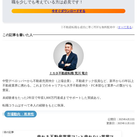
職を少しでも考えている方は必見です！
今すぐダウンロードする
不動産転職を成功に導くPDFを無料配布中（
すべて見る
）
この記事を書いた人
ミカタ不動産転職 荒川 竜介
中堅デベロッパーから不動産売買仲介（上場企業）、不動産テック役員など、新卒から15年以上
不動産業界に携わる。これまでのキャリアから大手不動産仲介・FC本部など業界への繋がりも
豊富。
未経験者をたった2年目で年収1,800万円達成までサポートした実績あり。
転職コラムはすべて本人の経験をもとに執筆。
市場動向・将来性

公開日：
2025年4月22日
更新日：
2025年11月11日

前の記事
売れる不動産営業マンと売れない営業マ