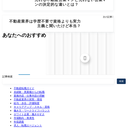
ンの決定的な違いとは？
次の記事

不動産業界は学歴不要で資格よりも実力
主義と聞いたけど本当？
あなたへのおすすめ

記事検索
検索
不動産転職ガイド
未経験・異業種からの転職
業務内容・仕事内容の理解
不動産業界の実態・環境
給与・歩合・評価制度
キャリアアップ・スキル・資格
働き方・ワークライフバランス
ホワイト企業・働きやすさ
市場動向・将来性
年収調査
求人・転職エージェント