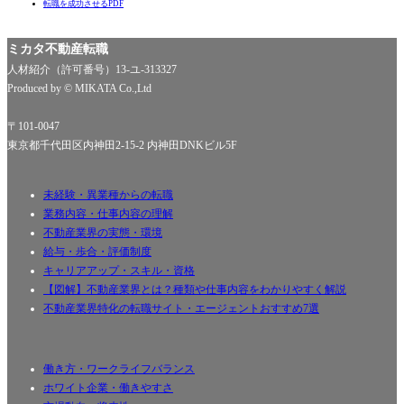
転職を成功させるPDF
ミカタ不動産転職
人材紹介（許可番号）13-ユ-313327
Produced by © MIKATA Co.,Ltd
〒101-0047
東京都千代田区内神田2-15-2 内神田DNKビル5F
未経験・異業種からの転職
業務内容・仕事内容の理解
不動産業界の実態・環境
給与・歩合・評価制度
キャリアアップ・スキル・資格
【図解】不動産業界とは？種類や仕事内容をわかりやすく解説
不動産業界特化の転職サイト・エージェントおすすめ7選
働き方・ワークライフバランス
ホワイト企業・働きやすさ