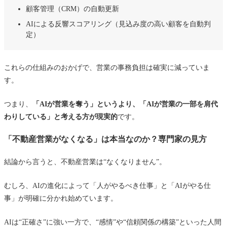
顧客管理（CRM）の自動更新
賃貸仲介｜IT化の影響が強いが、顧客満足で差が
AIによる反響スコアリング（見込み度の高い顧客を自動判
出る
定）
管理・リノベ・投資用｜AIに代替されにくい専門
領域
これらの仕組みのおかげで、営業の事務負担は確実に減っていま
す。
AIやITを味方につけて“生き残る営業マン”になる方法
まとめ｜AI時代でも“不動産営業の価値”は決して消えな
つまり、
「AIが営業を奪う」というより、「AIが営業の一部を肩代
い
わりしている」と考える方が現実的
です。
「不動産営業がなくなる」は本当なのか？専門家の見方
結論から言うと、不動産営業は“なくなりません”。
むしろ、AIの進化によって「人がやるべき仕事」と「AIがやる仕
事」が明確に分かれ始めています。
AIは“正確さ”に強い一方で、“感情”や“信頼関係の構築”といった人間