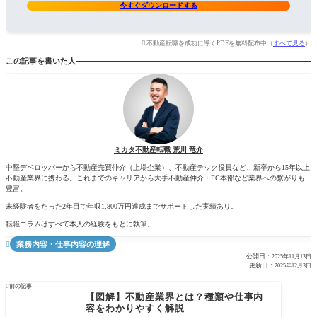
今すぐダウンロードする
不動産転職を成功に導くPDFを無料配布中（
すべて見る
）
この記事を書いた人
ミカタ不動産転職 荒川 竜介
中堅デベロッパーから不動産売買仲介（上場企業）、不動産テック役員など、新卒から15年以上
不動産業界に携わる。これまでのキャリアから大手不動産仲介・FC本部など業界への繋がりも
豊富。
未経験者をたった2年目で年収1,800万円達成までサポートした実績あり。
転職コラムはすべて本人の経験をもとに執筆。
業務内容・仕事内容の理解

公開日：
2025年11月13日
更新日：
2025年12月3日

前の記事
【図解】不動産業界とは？種類や仕事内
容をわかりやすく解説