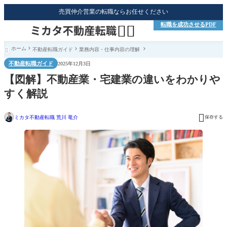
売買仲介営業の転職ならお任せください
転職を成功させるPDF


ホーム
不動産転職ガイド
業務内容・仕事内容の理解

不動産転職ガイド
2025年12月3日
【図解】不動産業・宅建業の違いをわかりや
すく解説

ミカタ不動産転職 荒川 竜介
保存する