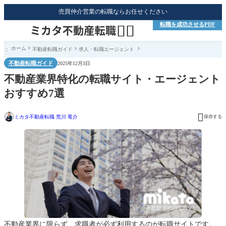
売買仲介営業の転職ならお任せください
転職を成功させるPDF


ホーム
不動産転職ガイド
求人・転職エージェント

不動産転職ガイド
2025年12月3日
不動産業界特化の転職サイト・エージェント
おすすめ7選

ミカタ不動産転職 荒川 竜介
保存する
不動産業界に限らず、求職者が必ず利用するのが転職サイトです。