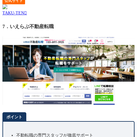
にくい部分だけがあったのでこちらの
TAKU-TEN
エージェント
公式サイト
を利用しました。
TAKU-TEN
メリットは、自分のもつ資格を利用した就職先を見つけること
7．いえらぶ不動産転職
ができる点です。時間をかけて取った資格なのでそれを使うこ
とができれば嬉しさも倍になります。
ポイント
不動転職の専門スタッフが徹底サポート