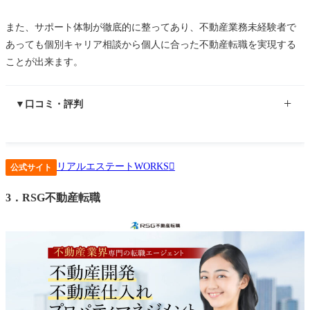
また、サポート体制が徹底的に整ってあり、不動産業務未経験者で
あっても個別キャリア相談から個人に合った不動産転職を実現する
ことが出来ます。
▼口コミ・評判
面談の中で、働き方に対する要望や希望年収、転職の動機など
リアルエステートWORKS
を担当者に伝えたところ、私と同じ立場に立ったアドバイスを
公式サイト
くれ、私のことをよく考えてくれているのが伝わりました。
3．RSG不動産転職
そのため、不動産業界は未経験でしたがリアルエステート
WORKSさんにお願いすることを決めました。