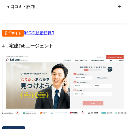
▼口コミ・評判
最初は電話での面談でしたが、自分の特性や個性を汲み取って
RSG不動産転職
頂き、ダメだと思って視野から外していた企業様での内定を頂
公式サイト
けました。面接も同席頂き、心強かったです。また、迅速な対
4．宅建Jobエージェント
応のお陰もあり、1ヶ月以内に内定まで至りました。フレンドリ
ーな対応で非常に話しやすく、慣れない転職活動でも安心して
動けました。