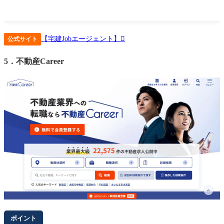
もし自分で求人サイトなどを調べて見つけても、
IT
色を強く感
【宅建Jobエージェント】
じてしまい、実際にはネットも、リアルな売買事業も展開して
公式サイト
いるのに、難しそうで自分には無理と勝手に判断し、スルーし
5．不動産Career
ていた気がします。
キャリアアドバイザーさんには、電話面談後すぐに、興味の持
てる会社を何社もご提案していただけました。自身で探すより
も各段に効率的な転職活動ができましたので、利用のメリット
を感じることができました。
ポイント