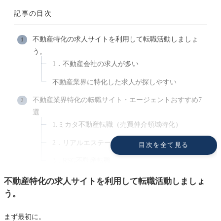
記事の目次
不動産特化の求人サイトを利用して転職活動しましょ
う。
1．不動産会社の求人が多い
不動産業界に特化した求人が探しやすい
不動産業界特化の転職サイト・エージェントおすすめ7
選
1.ミカタ不動産転職（売買仲介領域特化）
2．リアルエステートWORKS
目次を全て見る
3．RSG不動産転職
4．宅建Jobエージェント
不動産特化の求人サイトを利用して転職活動しましょ
う。
5．不動産Career
6．TAKU-TEN
まず最初に。