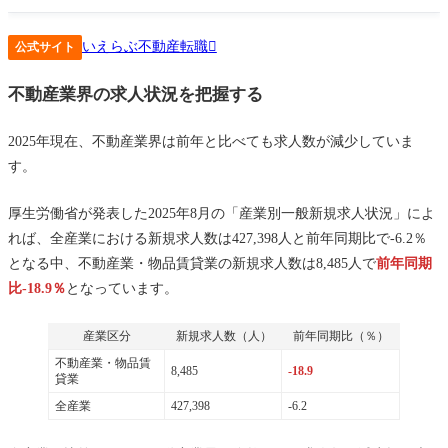
登録してキャリアコンサルタントに相談すると、希望に沿った
いえらぶ不動産転職
求人をたくさん紹介してくれました。その中から最も興味を持
公式サイト
った求人情報を３つに絞って、応募スタートしました。書類選
不動産業界の求人状況を把握する
考や面接がうまくいくように、キャリアコンサルタントの方が
熱心に手伝ってくれました。
2025年現在、不動産業界は前年と比べても求人数が減少していま
す。
厚生労働省が発表した2025年8月の「産業別一般新規求人状況」によ
れば、全産業における新規求人数は427,398人と前年同期比で-6.2％
となる中、不動産業・物品賃貸業の新規求人数は8,485人で
前年同期
比-18.9％
となっています。
産業区分
新規求人数（人）
前年同期比（％）
不動産業・物品賃
8,485
-18.9
貸業
全産業
427,398
-6.2