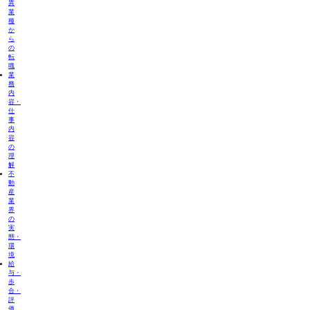
異
業
種
か
ら
の
転
職
業
務
内
容・
仕
事
内
容
の
理
解
不
動
産
業
界
の
実
態・
環
境
給
与・
歩
合・
評
価