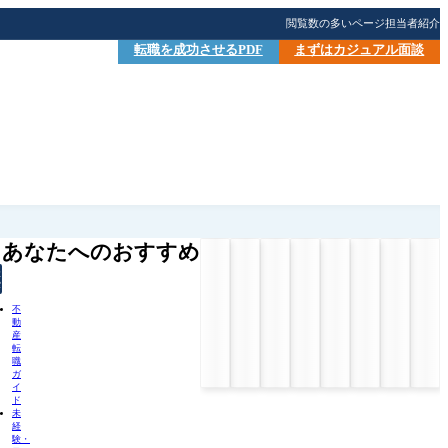
閲覧数の多いページ
担当者紹介
転職を成功させるPDF
まずはカジュアル面談
あなたへのおすすめ
検
索
不
動
産
転
職
ガ
イ
ド
未
経
験・