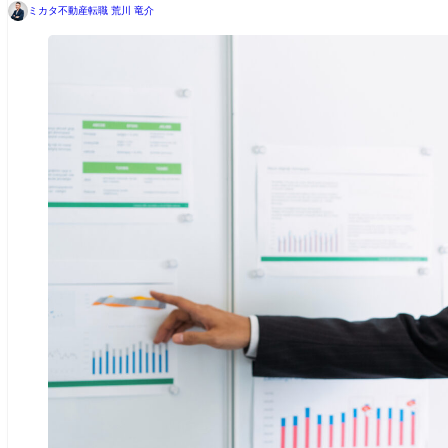
ミカタ不動産転職 荒川 竜介