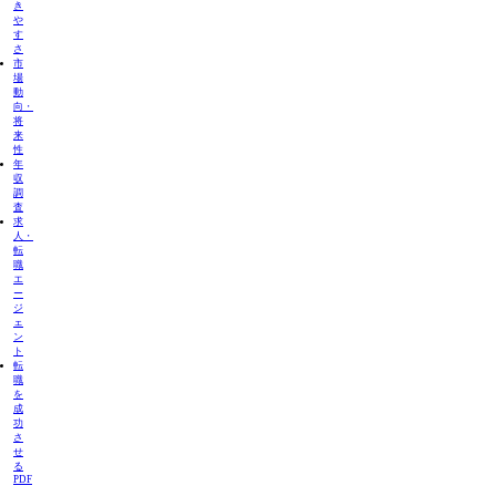
き
や
す
さ
市
場
動
向・
将
来
性
年
収
調
査
求
人・
転
職
エ
ー
ジ
ェ
ン
ト
転
職
を
成
功
さ
せ
る
PDF