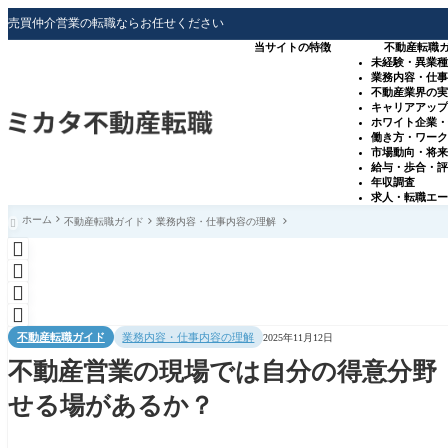
売買仲介営業の転職ならお任せください
当サイトの特徴
不動産転職
未経験・異業
業務内容・仕
不動産業界の
キャリアアッ
ホワイト企業
働き方・ワー
市場動向・将
給与・歩合・
年収調査
求人・転職エ
ホーム
不動産転職ガイド
業務内容・仕事内容の理解





不動産転職ガイド
業務内容・仕事内容の理解
2025年11月12日
不動産営業の現場では自分の得意分野
せる場があるか？