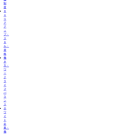
制
度
キ
ャ
リ
ア
ア
ッ
プ・
ス
キ
ル・
資
格
働
き
方・
ワ
ー
ク
ラ
イ
フ
バ
ラ
ン
ス
ホ
ワ
イ
ト
企
業・
働