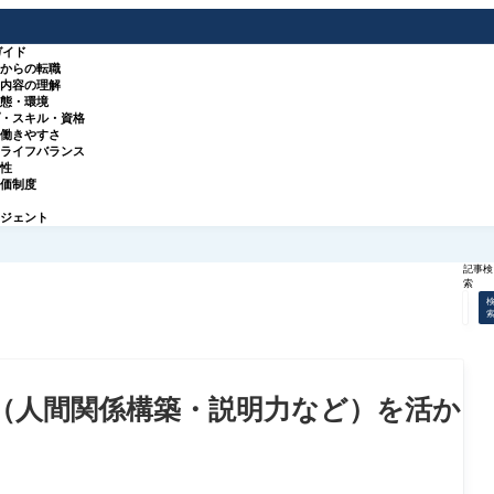
ガイド
種からの転職
事内容の理解
実態・環境
プ・スキル・資格
・働きやすさ
クライフバランス
来性
評価制度
ージェント
記事検
索
（人間関係構築・説明力など）を活か