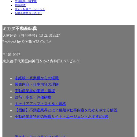
市場動向・将来性
年収調査
求人・転職エージェント
転職を成功させるPDF
ミカタ不動産転職
人材紹介（許可番号）13-ユ-313327
Produced by © MIKATA Co.,Ltd
〒101-0047
東京都千代田区内神田2-15-2 内神田DNKビル5F
未経験・異業種からの転職
業務内容・仕事内容の理解
不動産業界の実態・環境
給与・歩合・評価制度
キャリアアップ・スキル・資格
【図解】不動産業界とは？種類や仕事内容をわかりやすく解説
不動産業界特化の転職サイト・エージェントおすすめ7選
働き方・ワークライフバランス