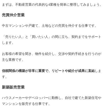
売買仲介営業の1日
まずは、不動産営業の代表的な4業種を簡単に整理してみましょう。
新築販売営業の1日
売買仲介営業
給与・インセンティブの仕組みを比較｜どちらが稼げ
中古マンションや戸建て、土地などの売買を仲介する仕事です。
る？
売買仲介は「成果がそのまま給与に反映されやす
「売りたい人」と「買いたい人」の間に立ち、契約までをサポート
い」
します。
新築販売は「固定給が安定、歩合はやや少なめ」
お客様の希望を聞き、物件を紹介し、交渉や契約手続きを行うのが
未経験者が最初に年収アップを目指しやすいの
主な業務です。
は？
営業スタイルと向き・不向きを徹底比較
信頼関係の構築が非常に重要で、リピートや紹介が成果に直結
しま
売買仲介は「提案型・リレーション重視」の営業
す。
新築販売は「プレゼン型・ブランド力勝負」の営
新築販売営業
業
ハウスメーカーやデベロッパーに勤務し、自社で建てた新築住宅や
「人と長く関わるのが好き」なら仲介向き、「商
マンションを販売する仕事です。
品を通して感動を届けたい」なら販売向き