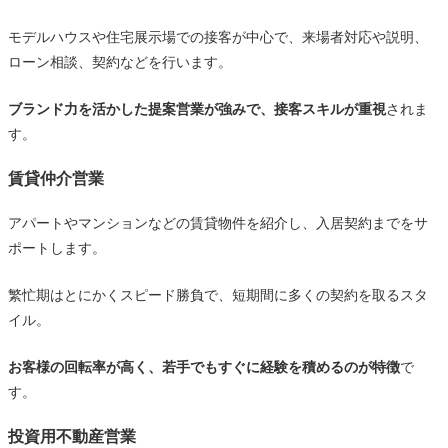
不動産営業4業種の比較一覧表
モデルハウスや住宅展示場での接客が中心で、来場者対応や説明、
ローン相談、契約などを行います。
未経験者におすすめの不動産営業はどれ？
営業経験ゼロなら“売買仲介”がおすすめ
ブランド力を活かした提案営業が強みで、接客スキルが重視
されま
接客経験があるなら“新築販売”でも活躍できる
す。
業界経験者が語る「後悔しない業種選び」のポイント
賃貸仲介営業
まとめ｜未経験でもチャンスは広い。不動産営業は「自
アパートやマンションなどの賃貸物件を紹介し、入居契約までをサ
分に合う業態」を選ぶことがカギ
ポートします。
繁忙期はとにかくスピード勝負で、短期間に多くの契約を取るスタ
イル。
お客様の回転率が高く、若手でもすぐに経験を積めるのが特徴
で
す。
投資用不動産営業