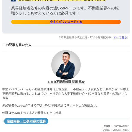
業界経験者監修の内容の濃い59ページです。不動産業界への転
職を少しでも考えている方は必見です！
今すぐダウンロードする
不動産転職を成功に導くPDFを無料配布中（
すべて見る
）
この記事を書いた人
ミカタ不動産転職 荒川 竜介
中堅デベロッパーから不動産売買仲介（上場企業）、不動産テック役員など、新卒から15年以上
不動産業界に携わる。これまでのキャリアから大手不動産仲介・FC本部など業界への繋がりも
豊富。
未経験者をたった2年目で年収1,800万円達成までサポートした実績あり。
転職コラムはすべて本人の経験をもとに執筆。
業務内容・仕事内容の理解

公開日：
2025年4月22日
更新日：
2025年11月11日