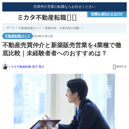
売買仲介営業の転職ならお任せください
転職を成功させるPDF


ホーム
不動産転職ガイド
業務内容・仕事内容の理解

不動産転職ガイド
2025年11月11日
不動産売買仲介と新築販売営業を4業種で徹
底比較｜未経験者者へのおすすめは？

ミカタ不動産転職 荒川 竜介
保存する