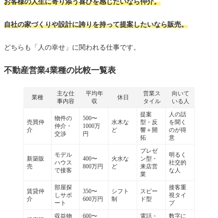
お客様の人生に寄り添う喜びを感じたいなら仲介。
自社の家づくりや設計に誇りを持って提案したいなら販売。
どちらも「人の幸せ」に関われる仕事です。
不動産営業4業種の比較一覧表
主な仕
平均年
営業ス
向いて
業種
休日
事内容
収
タイル
いる人
提案
人の話
物件の
500〜
売買仲
水木な
型・反
を聞く
仲介・
1000万
介
ど
響＋開
のが得
交渉
円
拓
意
プレゼ
モデル
明るく
新築販
400〜
火水な
ン型・
ハウス
社交的
売
800万円
ど
来店営
で接客
な人
業
部屋探
接客重
賃貸仲
350〜
シフト
スピー
しサポ
視タイ
介
600万円
制
ド型
ート
プ
収益物
600〜
電話・
数字に