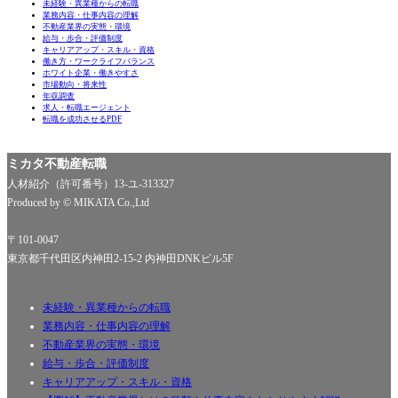
未経験・異業種からの転職
業務内容・仕事内容の理解
不動産業界の実態・環境
給与・歩合・評価制度
キャリアアップ・スキル・資格
働き方・ワークライフバランス
ホワイト企業・働きやすさ
市場動向・将来性
年収調査
求人・転職エージェント
転職を成功させるPDF
ミカタ不動産転職
人材紹介（許可番号）13-ユ-313327
Produced by © MIKATA Co.,Ltd
〒101-0047
東京都千代田区内神田2-15-2 内神田DNKビル5F
未経験・異業種からの転職
業務内容・仕事内容の理解
不動産業界の実態・環境
給与・歩合・評価制度
キャリアアップ・スキル・資格