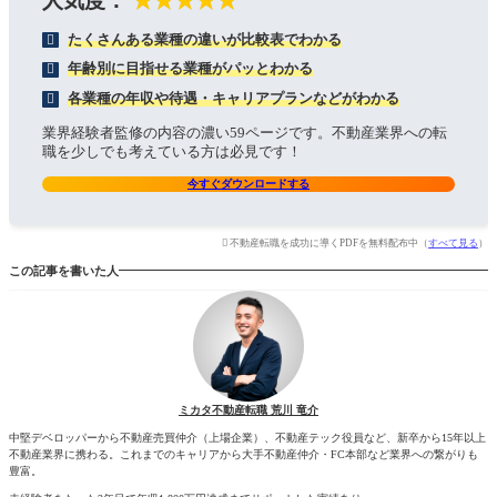
人気度：
★★★★★
たくさんある業種の違いが比較表でわかる
年齢別に目指せる業種がパッとわかる
各業種の年収や待遇・キャリアプランなどがわかる
業界経験者監修の内容の濃い59ページです。不動産業界への転
職を少しでも考えている方は必見です！
今すぐダウンロードする
不動産転職を成功に導くPDFを無料配布中（
すべて見る
）
この記事を書いた人
ミカタ不動産転職 荒川 竜介
中堅デベロッパーから不動産売買仲介（上場企業）、不動産テック役員など、新卒から15年以上
不動産業界に携わる。これまでのキャリアから大手不動産仲介・FC本部など業界への繋がりも
豊富。