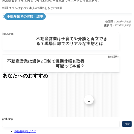
未経験者をたった2年目で年収1,800万円達成までサポートした実績あり。
転職コラムはすべて本人の経験をもとに執筆。
不動産業界の実態・環境

公開日：
2025年4月22日
更新日：
2025年11月12日

前の記事
不動産営業は子育てや介護と両立でき
る？現場目線でのリアルな実態とは
次の記事

不動産営業は週休2日制で長期休暇も取得
可能って本当？
あなたへのおすすめ

記事検索
検索
不動産転職ガイド