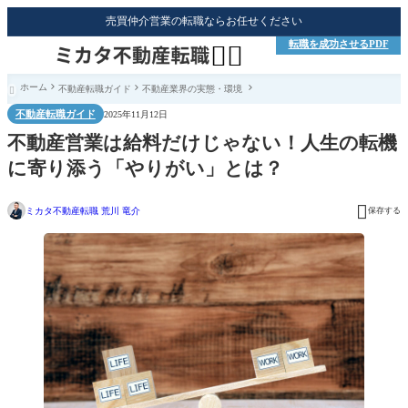
売買仲介営業の転職ならお任せください
転職を成功させるPDF


ホーム
不動産転職ガイド
不動産業界の実態・環境

不動産転職ガイド
2025年11月12日
不動産営業は給料だけじゃない！人生の転機
に寄り添う「やりがい」とは？

ミカタ不動産転職 荒川 竜介
保存する