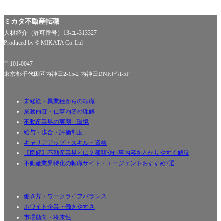
ミカタ不動産転職
人材紹介（許可番号）13-ユ-313327
Produced by © MIKATA Co.,Ltd
〒101-0047
東京都千代田区内神田2-15-2 内神田DNKビル5F
未経験・異業種からの転職
業務内容・仕事内容の理解
不動産業界の実態・環境
給与・歩合・評価制度
キャリアアップ・スキル・資格
【図解】不動産業界とは？種類や仕事内容をわかりやすく解説
不動産業界特化の転職サイト・エージェントおすすめ7選
働き方・ワークライフバランス
ホワイト企業・働きやすさ
市場動向・将来性