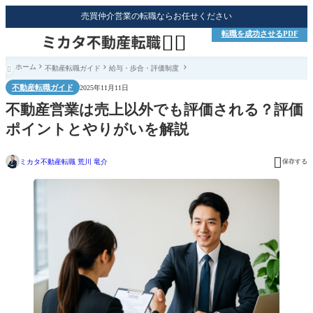
売買仲介営業の転職ならお任せください
転職を成功させるPDF


ホーム
不動産転職ガイド
給与・歩合・評価制度

不動産転職ガイド
2025年11月11日
不動産営業は売上以外でも評価される？評価
ポイントとやりがいを解説

ミカタ不動産転職 荒川 竜介
保存する