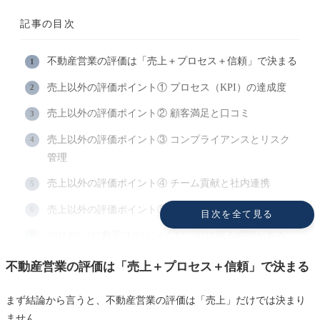
記事の目次
不動産営業の評価は「売上＋プロセス＋信頼」で決まる
売上以外の評価ポイント① プロセス（KPI）の達成度
売上以外の評価ポイント② 顧客満足と口コミ
売上以外の評価ポイント③ コンプライアンスとリスク
管理
売上以外の評価ポイント④ チーム貢献と社内連携
売上以外の評価ポイント⑤ 地域貢献・ネットワーク力
目次を全て見る
やりがいは“数字”だけじゃない。心に残る瞬間がある
評価される営業に共通する3つの考え方
不動産営業の評価は「売上＋プロセス＋信頼」で決まる
転職・面接で「売上以外の強み」を伝えるには？
まず結論から言うと、不動産営業の評価は「売上」だけでは決まり
不動産営業は“積み上げ型”の仕事。数字以外の努力が未
ません。