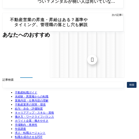
つい？メンタルが弱い人は向いていな
い？
次の記事

不動産営業の昇進・昇給はある？基準や
タイミング、管理職の落とし穴も解説
あなたへのおすすめ

記事検索
検索
不動産転職ガイド
未経験・異業種からの転職
業務内容・仕事内容の理解
不動産業界の実態・環境
給与・歩合・評価制度
キャリアアップ・スキル・資格
働き方・ワークライフバランス
ホワイト企業・働きやすさ
市場動向・将来性
年収調査
求人・転職エージェント
転職を成功させるPDF