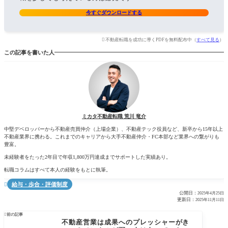
今すぐダウンロードする
不動産転職を成功に導くPDFを無料配布中（
すべて見る
）
この記事を書いた人
ミカタ不動産転職 荒川 竜介
中堅デベロッパーから不動産売買仲介（上場企業）、不動産テック役員など、新卒から15年以上
不動産業界に携わる。これまでのキャリアから大手不動産仲介・FC本部など業界への繋がりも
豊富。
未経験者をたった2年目で年収1,800万円達成までサポートした実績あり。
転職コラムはすべて本人の経験をもとに執筆。
給与・歩合・評価制度

公開日：
2025年4月25日
更新日：
2025年11月11日

前の記事
不動産営業は成果へのプレッシャーがき