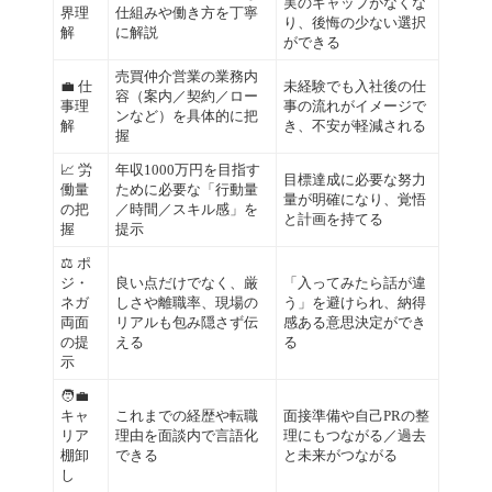
実のギャップがなくな
界理
仕組みや働き方を丁寧
り、後悔の少ない選択
解
に解説
ができる
売買仲介営業の業務内
💼 仕
未経験でも入社後の仕
容（案内／契約／ロー
事理
事の流れがイメージで
ンなど）を具体的に把
解
き、不安が軽減される
握
📈 労
年収1000万円を目指す
目標達成に必要な努力
働量
ために必要な「行動量
量が明確になり、覚悟
の把
／時間／スキル感」を
と計画を持てる
握
提示
⚖ ポ
ジ・
良い点だけでなく、厳
「入ってみたら話が違
ネガ
しさや離職率、現場の
う」を避けられ、納得
両面
リアルも包み隠さず伝
感ある意思決定ができ
の提
える
る
示
🧑‍💼
キャ
これまでの経歴や転職
面接準備や自己PRの整
リア
理由を面談内で言語化
理にもつながる／過去
棚卸
できる
と未来がつながる
し