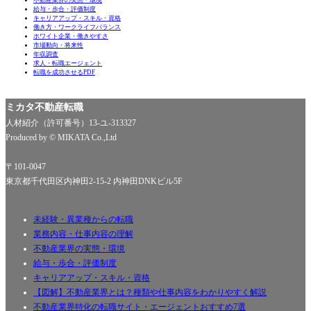
給与・歩合・評価制度
キャリアアップ・スキル・資格
働き方・ワークライフバランス
ホワイト企業・働きやすさ
市場動向・将来性
年収調査
求人・転職エージェント
転職を成功させるPDF
ミカタ不動産転職
人材紹介（許可番号）13-ユ-313327
Produced by © MIKATA Co.,Ltd
〒101-0047
東京都千代田区内神田2-15-2 内神田DNKビル5F
未経験・異業種からの転職
業務内容・仕事内容の理解
不動産業界の実態・環境
給与・歩合・評価制度
キャリアアップ・スキル・資格
【図解】不動産業界とは？種類や仕事内容をわかりやすく解説
不動産業界特化の転職サイト・エージェントおすすめ7選