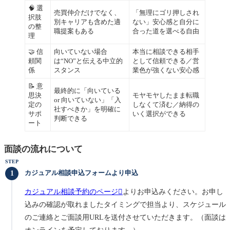
🧠 選
売買仲介だけでなく、
「無理にゴリ押しされ
択肢
別キャリアも含めた適
ない」安心感と自分に
の整
職提案もある
合った道を選べる自由
理
🤝 信
向いていない場合
本当に相談できる相手
頼関
は“NO”と伝える中立的
として信頼できる／営
係
スタンス
業色が強くない安心感
📝 意
最終的に「向いている
思決
モヤモヤしたまま転職
or 向いていない」「入
定の
しなくて済む／納得の
社すべきか」を明確に
サポ
いく選択ができる
判断できる
ート
面談の流れについて
STEP
カジュアル相談申込フォームより申込
カジュアル相談予約のページ
よりお申込みください。お申し
込みの確認が取れましたタイミングで担当より、スケジュール
のご連絡とご面談用URLを送付させていただきます。（面談は