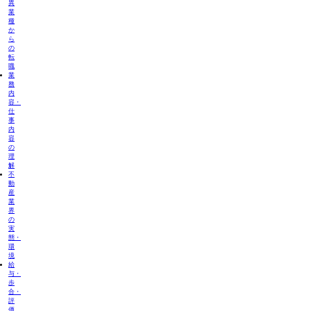
異
業
種
か
ら
の
転
職
業
務
内
容・
仕
事
内
容
の
理
解
不
動
産
業
界
の
実
態・
環
境
給
与・
歩
合・
評
価