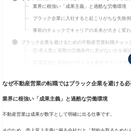
業界に根強い「成果主義」と過酷な労働環境
ブラック企業に入社すると起こりがちな失敗例
事前のチェックでキャリアの未来が大きく変わ
ブラック企業を避けるための不動産営業転職チェッ
① 求人票と実際の労働条件に差がないかを確
② 固定給と歩合のバランスを必ずチェックす
③ 研修制度や教育体制が整っているかを確認
なぜ不動産営業の転職ではブラック企業を避ける必
④ 離職率や平均勤続年数を調べる
⑤ 休日の取りやすさ・有給消化率を聞く
業界に根強い「成果主義」と過酷な労働環境
⑥ 評価制度が明確で公平かどうかを確認する
不動産営業は成果が数字として明確に出る仕事です。
⑦ 福利厚生やメンタルケア体制があるかどう
そのため、売上至上主義に偏る会社だと「契約を取るためな