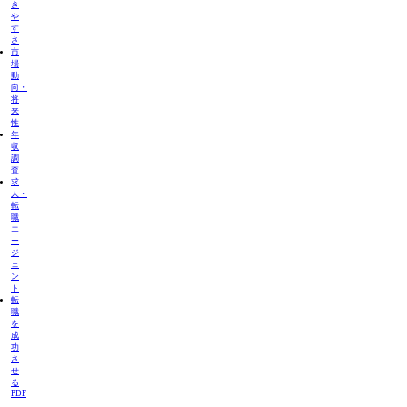
き
や
す
さ
市
場
動
向・
将
来
性
年
収
調
査
求
人・
転
職
エ
ー
ジ
ェ
ン
ト
転
職
を
成
功
さ
せ
る
PDF