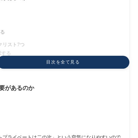
る
クリスト7つ
認する
目次を全て見る
る
する
要があるのか
か
らプライベートは二の次」という空気になりやすいので