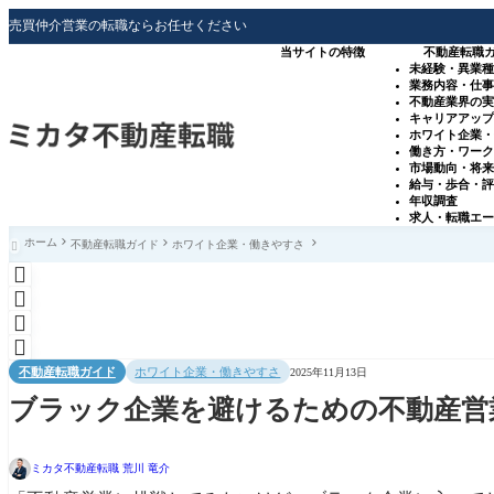
売買仲介営業の転職ならお任せください
当サイトの特徴
不動産転職
未経験・異業
業務内容・仕
不動産業界の
キャリアアッ
ホワイト企業
働き方・ワー
市場動向・将
給与・歩合・
年収調査
求人・転職エ
ホーム
不動産転職ガイド
ホワイト企業・働きやすさ





不動産転職ガイド
ホワイト企業・働きやすさ
2025年11月13日
ブラック企業を避けるための不動産営
ミカタ不動産転職 荒川 竜介