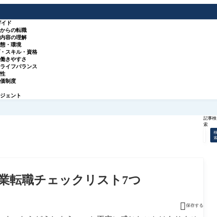
ガイド
種からの転職
事内容の理解
実態・環境
プ・スキル・資格
・働きやすさ
クライフバランス
来性
評価制度
ージェント
記事検
索
業転職チェックリスト7つ

保存する