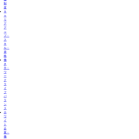
制
度
キ
ャ
リ
ア
ア
ッ
プ・
ス
キ
ル・
資
格
働
き
方・
ワ
ー
ク
ラ
イ
フ
バ
ラ
ン
ス
ホ
ワ
イ
ト
企
業・
働