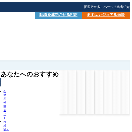
閲覧数の多いページ
担当者紹介
転職を成功させるPDF
まずはカジュアル面談
あなたへのおすすめ
検
索
不
動
産
転
職
ガ
イ
ド
未
経
験・