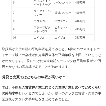
ハウスメイト
6
ハウスメイト
449万円
パートナーズ
タイセイ・ハ
7
賃貸ハウジー
420万円
ウジー
8
ハウスコム
ハウスコム
416万円
スターツピタ
ピタットハウ
9
415万円
ットハウス
ス
10
エイブル
エイブル
381万円
取扱高が上位10社の平均年収を見てみると、6位のハウスメイトパー
トナーズ以上の会社が仲介業界全体の平均年収を上回っていること
がわかります。1位につけた大東建託リーシングは平均年収が587万
円とかなりの高水準であることがわかります。
賃貸と売買ではどちらの年収が高いか？
では、不動産の
賃貸仲介業は同じく売買仲介業と比べてどのくらい
の給与水準
といえるのでしょうか。以下のグラフに賃貸・売買の事
業規模が大きい大手10社をまとめてみました。