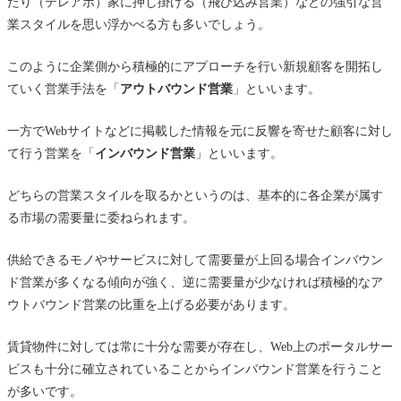
たり（テレアポ）家に押し掛ける（飛び込み営業）などの強引な営
業スタイルを思い浮かべる方も多いでしょう。
このように企業側から積極的にアプローチを行い新規顧客を開拓し
ていく営業手法を「
アウトバウンド営業
」といいます。
一方でWebサイトなどに掲載した情報を元に反響を寄せた顧客に対し
て行う営業を「
インバウンド営業
」といいます。
どちらの営業スタイルを取るかというのは、基本的に各企業が属す
る市場の需要量に委ねられます。
供給できるモノやサービスに対して需要量が上回る場合インバウン
ド営業が多くなる傾向が強く、逆に需要量が少なければ積極的なア
ウトバウンド営業の比重を上げる必要があります。
賃貸物件に対しては常に十分な需要が存在し、Web上のポータルサー
ビスも十分に確立されていることからインバウンド営業を行うこと
が多いです。