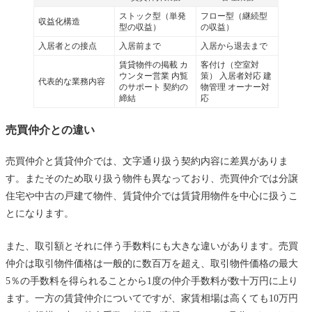
ストック型（単発
フロー型（継続型
収益化構造
型の収益）
の収益）
入居者との接点
入居前まで
入居から退去まで
賃貸物件の掲載 カ
客付け（空室対
ウンター営業 内覧
策） 入居者対応 建
代表的な業務内容
のサポート 契約の
物管理 オーナー対
締結
応
売買仲介との違い
売買仲介と賃貸仲介では、文字通り扱う契約内容に差異がありま
す。またそのため取り扱う物件も異なっており、売買仲介では分譲
住宅や中古の戸建て物件、賃貸仲介では賃貸用物件を中心に扱うこ
とになります。
また、取引額とそれに伴う手数料にも大きな違いがあります。売買
仲介は取引物件価格は一般的に数百万を超え、取引物件価格の最大
5％の手数料を得られることから1度の仲介手数料が数十万円に上り
ます。一方の賃貸仲介についてですが、家賃相場は高くても10万円