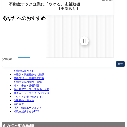
次の記事

不動産テック企業に「ウケる」志望動機
【実例あり】
あなたへのおすすめ

記事検索
検索
不動産転職ガイド
未経験・異業種からの転職
業務内容・仕事内容の理解
不動産業界の実態・環境
給与・歩合・評価制度
キャリアアップ・スキル・資格
働き方・ワークライフバランス
ホワイト企業・働きやすさ
市場動向・将来性
年収調査
求人・転職エージェント
転職を成功させるPDF
ミカタ不動産転職