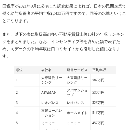
国税庁が2021年9月に公表した調査結果によれば、日本の民間企業で
働く給与所得者の平均年収は433万円ですので、同等の水準というこ
とになります。
また、以下の表に取扱高の多い不動産賃貸上位10社の年収ランキン
グをまとめました。なお、インセンティブ等を含めた額で表すた
め、同データの平均年収は口コミサイトから引用した値になりま
す。
順位
会社名
運営サービス
平均年収
大東建託リー
大東建託リー
1
587万円
シング
シング
アパマンショ
2
APAMAN
536万円
ップ
3
レオパレス
レオパレス
523万円
東建コーポレ
4
ホームメイト
511万円
ーション
5
ミニミニ
ミニミニ
452万円