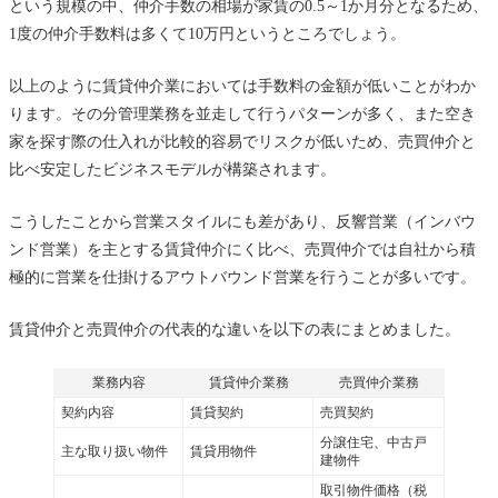
という規模の中、仲介手数の相場が家賃の0.5～1か月分となるため、
1度の仲介手数料は多くて10万円というところでしょう。
以上のように賃貸仲介業においては手数料の金額が低いことがわか
ります。その分管理業務を並走して行うパターンが多く、また空き
家を探す際の仕入れが比較的容易でリスクが低いため、売買仲介と
比べ安定したビジネスモデルが構築されます。
こうしたことから営業スタイルにも差があり、反響営業（インバウ
ンド営業）を主とする賃貸仲介にく比べ、売買仲介では自社から積
極的に営業を仕掛けるアウトバウンド営業を行うことが多いです。
賃貸仲介と売買仲介の代表的な違いを以下の表にまとめました。
業務内容
賃貸仲介業務
売買仲介業務
契約内容
賃貸契約
売買契約
分譲住宅、中古戸
主な取り扱い物件
賃貸用物件
建物件
取引物件価格（税