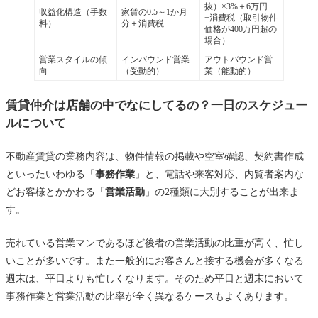
抜）×3%＋6万円
収益化構造（手数
家賃の0.5～1か月
+消費税（取引物件
料）
分＋消費税
価格が400万円超の
場合）
営業スタイルの傾
インバウンド営業
アウトバウンド営
向
（受動的）
業（能動的）
賃貸仲介は店舗の中でなにしてるの？一日のスケジュー
ルについて
不動産賃貸の業務内容は、物件情報の掲載や空室確認、契約書作成
といったいわゆる「
事務作業
」と、電話や来客対応、内覧者案内な
どお客様とかかわる「
営業活動
」の2種類に大別することが出来ま
す。
売れている営業マンであるほど後者の営業活動の比重が高く、忙し
いことが多いです。また一般的にお客さんと接する機会が多くなる
週末は、平日よりも忙しくなります。そのため平日と週末において
事務作業と営業活動の比率が全く異なるケースもよくあります。