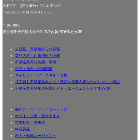
人材紹介（許可番号）13-ユ-313327
Produced by © MIKATA Co.,Ltd
〒101-0047
東京都千代田区内神田2-15-2 内神田DNKビル5F
未経験・異業種からの転職
業務内容・仕事内容の理解
不動産業界の実態・環境
給与・歩合・評価制度
キャリアアップ・スキル・資格
【図解】不動産業界とは？種類や仕事内容をわかりやすく解説
不動産業界特化の転職サイト・エージェントおすすめ7選
働き方・ワークライフバランス
ホワイト企業・働きやすさ
市場動向・将来性
年収調査
求人・転職エージェント