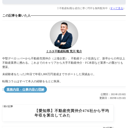
不動産転職を成功に導くPDFを無料配布中（
すべて見る
）
この記事を書いた人
ミカタ不動産転職 荒川 竜介
中堅デベロッパーから不動産売買仲介（上場企業）、不動産テック役員など、新卒から15年以上
不動産業界に携わる。これまでのキャリアから大手不動産仲介・FC本部など業界への繋がりも
豊富。
未経験者をたった2年目で年収1,800万円達成までサポートした実績あり。
転職コラムはすべて本人の経験をもとに執筆。
業務内容・仕事内容の理解

公開日：
2021年1月10日
更新日：
2025年11月13日

前の記事
【愛知県】不動産売買仲介476社から平均
年収を算出してみた