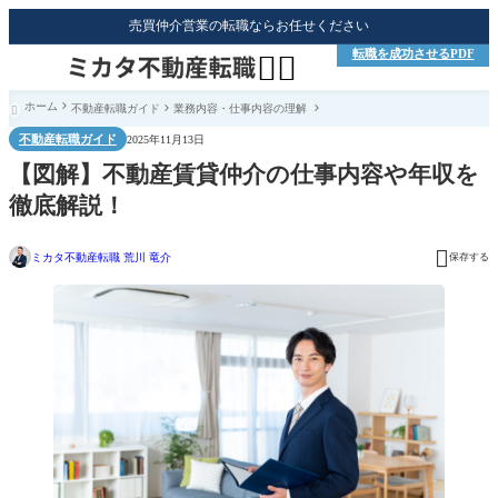
売買仲介営業の転職ならお任せください
転職を成功させるPDF


ホーム
不動産転職ガイド
業務内容・仕事内容の理解

不動産転職ガイド
2025年11月13日
【図解】不動産賃貸仲介の仕事内容や年収を
徹底解説！

ミカタ不動産転職 荒川 竜介
保存する