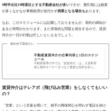
9時半出社19時退社とする不動産会社が多い
ですが、繁忙期には顧客
が多くなかなか事務処理が追付かず
残業となる場合も
あります。
なお、このスケジュールには記載しておりませんが、契約の締結が
あると時間がかかります。また突発的な問題も発生するので、賃貸
仲介の一日の行動は忙しいといえるでしょう。
合わせて読みたい
不動産賃貸仲介の仕事内容と1日のスケジ
ュール
不動産業界の中でも「賃貸仲介」は、入居希望
者と物件オーナーをつなぐ重要な役割を担って
います。 これから不動産業界で働きた
賃貸仲介はテレアポ（飛び込み営業）をしなくてもいい
の？
「営業」という言葉を聞いて、相手の興味関心を問わず電話を掛け