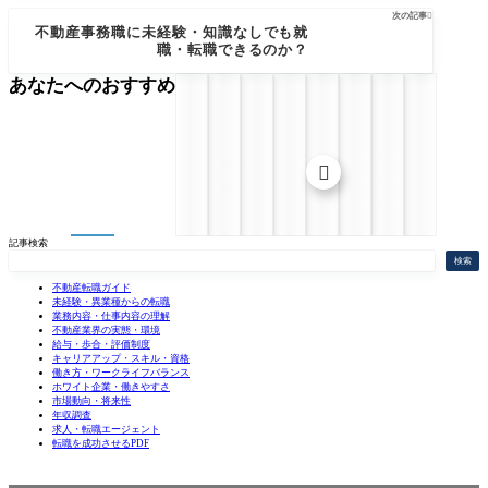
次の記事

不動産事務職に未経験・知識なしでも就
職・転職できるのか？
あなたへのおすすめ

記事検索
検索
不動産転職ガイド
未経験・異業種からの転職
業務内容・仕事内容の理解
不動産業界の実態・環境
給与・歩合・評価制度
キャリアアップ・スキル・資格
働き方・ワークライフバランス
ホワイト企業・働きやすさ
市場動向・将来性
年収調査
求人・転職エージェント
転職を成功させるPDF