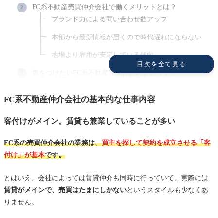
FC系不動産売買仲介会社で働くメリットとは？
ブランド力による問い合わせ数アップ
本部から最新情報が届くので時代遅れにならない
地場より雇用が安定している傾向
目次を全て見る
気をつけたいFC系不動産売買仲介のデメリット
社長次第で働き方はガラリと変わる
FC系不動産仲介会社の基本的な仕事内容
インセンティブはやや抑えめになることも
FC系不動産売買仲介の年収レンジと給与体系
客付けがメイン。賃貸も兼業していることが多い
まとめ：FCは「ブランド力＋自力で勝負したい人」に
FC系の売買仲介会社の業務は、
買主を探して契約を成立させる「客
向いている
付け」が基本
です。
とはいえ、会社によっては賃貸仲介も同時に行っていて、実際には
賃貸がメインで、売買はたまにしかない
というスタイルも少なくあ
りません。