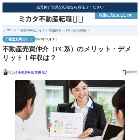
売買仲介営業の転職ならお任せください
転職を成功させるPDF


ホーム
不動産転職ガイド
業務内容・仕事内容の理解

不動産転職ガイド
2025年11月11日
不動産売買仲介（FC系）のメリット・デメ
リット！年収は？

ミカタ不動産転職 荒川 竜介
保存する