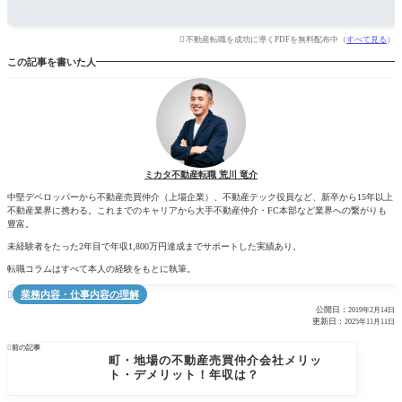
不動産転職を成功に導くPDFを無料配布中（
すべて見る
）
この記事を書いた人
ミカタ不動産転職 荒川 竜介
中堅デベロッパーから不動産売買仲介（上場企業）、不動産テック役員など、新卒から15年以上
不動産業界に携わる。これまでのキャリアから大手不動産仲介・FC本部など業界への繋がりも
豊富。
未経験者をたった2年目で年収1,800万円達成までサポートした実績あり。
転職コラムはすべて本人の経験をもとに執筆。
業務内容・仕事内容の理解

公開日：
2019年2月14日
更新日：
2025年11月11日

前の記事
町・地場の不動産売買仲介会社メリッ
ト・デメリット！年収は？