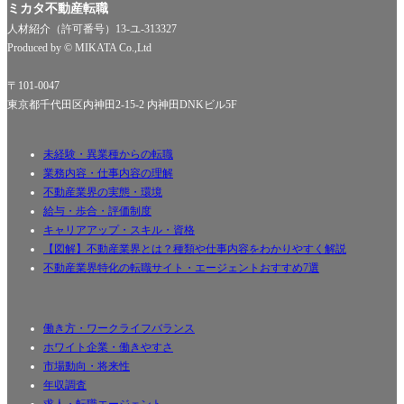
ミカタ不動産転職
人材紹介（許可番号）13-ユ-313327
Produced by © MIKATA Co.,Ltd
〒101-0047
東京都千代田区内神田2-15-2 内神田DNKビル5F
未経験・異業種からの転職
業務内容・仕事内容の理解
不動産業界の実態・環境
給与・歩合・評価制度
キャリアアップ・スキル・資格
【図解】不動産業界とは？種類や仕事内容をわかりやすく解説
不動産業界特化の転職サイト・エージェントおすすめ7選
働き方・ワークライフバランス
ホワイト企業・働きやすさ
市場動向・将来性
年収調査